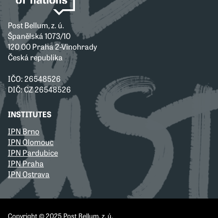
Post Bellum, z. ú.
Španělská 1073/10
120 00 Praha 2-Vinohrady
Česká republika
IČO: 26548526
DIČ: CZ 26548526
INSTITUTES
IPN Brno
IPN Olomouc
IPN Pardubice
IPN Praha
IPN Ostrava
Copyright © 2025 Post Bellum, z. ú.