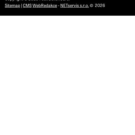
Sitemap
|
CMS
WebRedakce
-
NETservis s.r.o.
© 2026