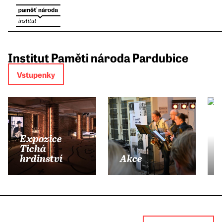
Institut Paměti národa Pardubice
Vstupenky
Expozice
Tichá
hrdinství
Akce