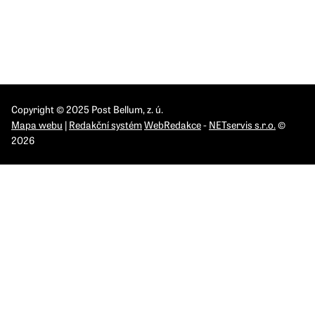
IPN Olomouc
IPN Pardubice
IPN Praha
IPN Ostrava
Copyright © 2025 Post Bellum, z. ú.
Mapa webu
|
Redakční systém
WebRedakce
-
NETservis s.r.o.
©
2026