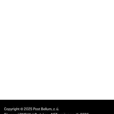
Post Bellum, z. ú.
Španělská 1073/10
120 00 Praha 2-Vinohrady
Česká republika
IČO: 26548526
DIČ: CZ 26548526
INSTITUTES
IPN Brno
IPN Olomouc
IPN Pardubice
IPN Praha
IPN Ostrava
Copyright © 2025 Post Bellum, z. ú.