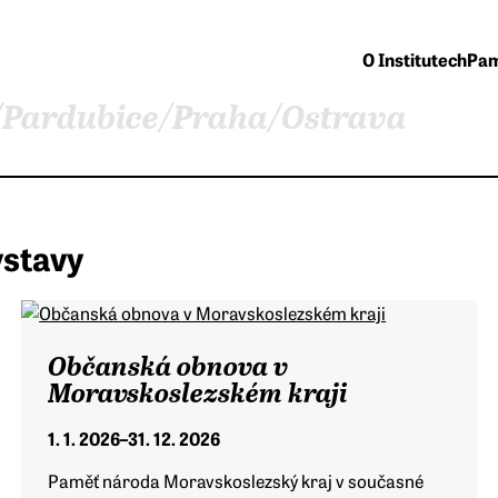
O Institutech
Pam
/
Pardubice
/
Praha
/
Ostrava
ýstavy
Občanská obnova v
Moravskoslezském kraji
1. 1. 2026
–
31. 12. 2026
Paměť národa Moravskoslezský kraj v současné