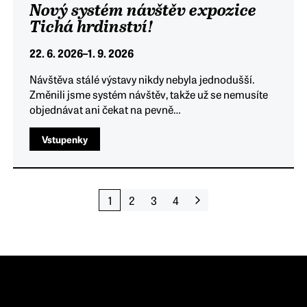
Nový systém návštěv expozice
Tichá hrdinství!
22. 6. 2026
–
1. 9. 2026
Návštěva stálé výstavy nikdy nebyla jednodušší.
Změnili jsme systém návštěv, takže už se nemusíte
objednávat ani čekat na pevně…
Vstupenky
1
2
3
4
Následující
stránka