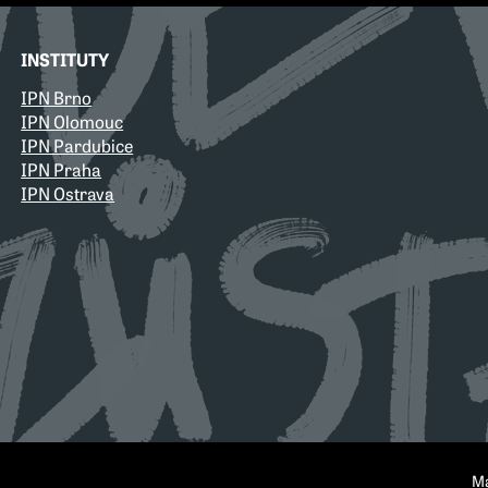
INSTITUTY
IPN Brno
IPN Olomouc
IPN Pardubice
IPN Praha
IPN Ostrava
M