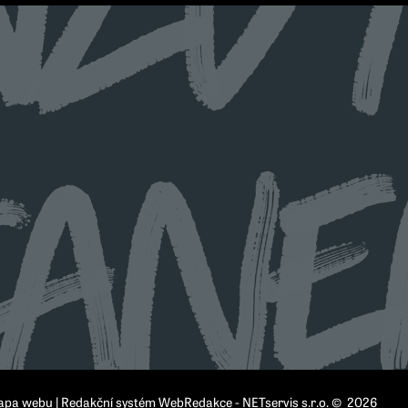
apa webu
|
Redakční systém
WebRedakce
-
NETservis s.r.o.
© 2026