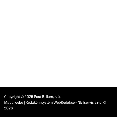
120 00 Praha 2-Vinohrady
Česká republika
IČO: 26548526
DIČ: CZ 26548526
INSTITUTY
IPN Brno
IPN Olomouc
IPN Pardubice
IPN Praha
IPN Ostrava
Copyright © 2025 Post Bellum, z. ú.
Mapa webu
|
Redakční systém
WebRedakce
-
NETservis s.r.o.
©
2026