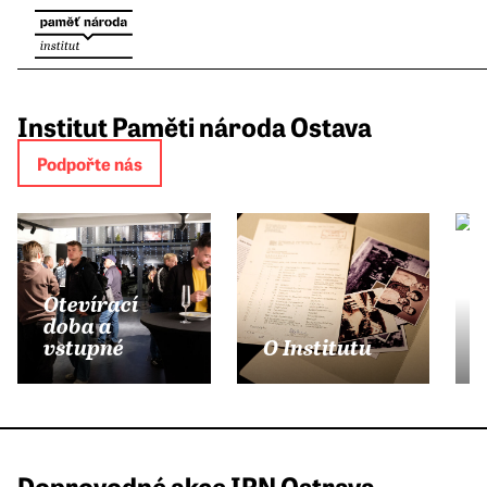
Institut Paměti národa Ostava
Podpořte nás
Otevírací
doba a
vstupné
O Institutu
Doprovodné akce IPN Ostrava