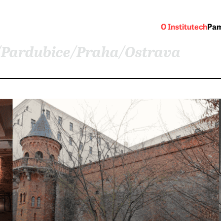
O Institutech
Pam
/
Pardubice
/
Praha
/
Ostrava