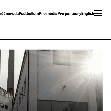
ěť národa
Postbellum
Pro média
Pro partnery
English