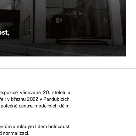
st,
xpozice věnované 20. století a
vřeli v březnu 2022 v Pardubicích,
polečně centra moderních dějin,
dentům a mladým lidem holocaust,
ad normalizaci.