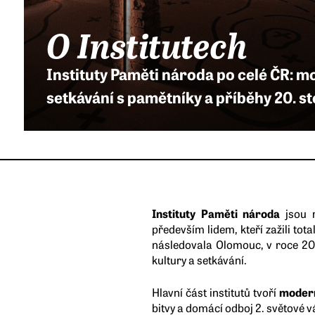
O Institutech
Instituty Paměti národa po celé ČR: m
setkávání s pamětníky a příběhy 20. sto
Instituty Paměti národa
jsou r
především lidem, kteří zažili tot
následovala Olomouc, v roce 20
kultury a setkávání.
Hlavní část institutů tvoří
modern
bitvy a domácí odboj 2. světové v