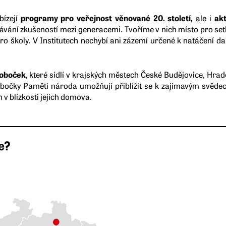
bízejí
programy pro veřejnost věnované 20. století,
ale i
ak
ání zkušeností mezi generacemi. Tvoříme v nich místo pro setk
ro školy. V Institutech nechybí ani zázemí určené k natáčení d
poboček
, které sídlí v krajských městech České Budějovice, Hrad
bočky Paměti národa umožňují přiblížit se k zajímavým svědec
 v blízkosti jejich domova.
te?