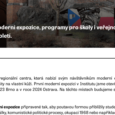
oderní expozice, programy pro školy i veřejno
letí.
egionální centra, která nabízí svým návštěvníkům moderní e
ality na vlastní kůži. První moderní expozici v Institutu jsme ote
23 Brno a v roce 2024 Ostrava. Na těchto místech budujeme s
í expozice
připravené tak, aby poutavou formou přiblížily stu
álky, komunistické politické procesy, okupaci 1968 nebo napříkl