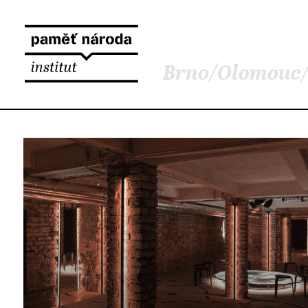
Brno
/
Olomouc