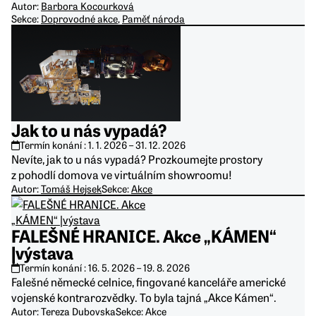
Autor:
Barbora Kocourková
Sekce:
Doprovodné akce
,
Paměť národa
Jak to u nás vypadá?
Termín konání :
1. 1. 2026
–
31. 12. 2026
Nevíte, jak to u nás vypadá? Prozkoumejte prostory
z pohodlí domova ve virtuálním showroomu!
Autor:
Tomáš Hejsek
Sekce:
Akce
FALEŠNÉ HRANICE. Akce „KÁMEN“
|výstava
Termín konání :
16. 5. 2026
–
19. 8. 2026
Falešné německé celnice, fingované kanceláře americké
vojenské kontrarozvědky. To byla tajná „Akce Kámen“.
Autor:
Tereza Dubovska
Sekce:
Akce