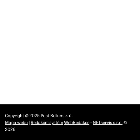
120 00 Praha 2-Vinohrady
Česká republika
IČO: 26548526
DIČ: CZ 26548526
INSTITUTY
IPN Brno
IPN Olomouc
IPN Pardubice
IPN Praha
IPN Ostrava
Copyright © 2025 Post Bellum, z. ú.
Mapa webu
|
Redakční systém
WebRedakce
-
NETservis s.r.o.
©
2026