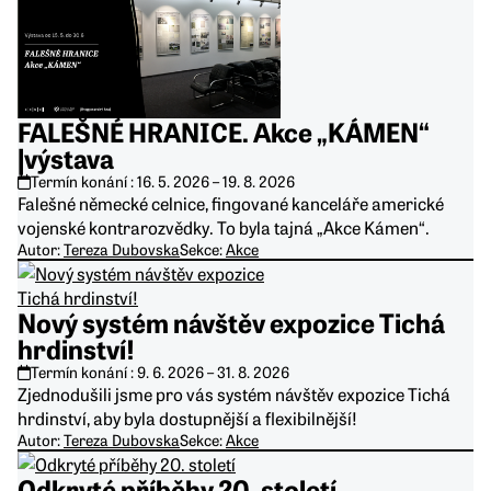
FALEŠNÉ HRANICE. Akce „KÁMEN“
|výstava
Termín konání :
16. 5. 2026
–
19. 8. 2026
Falešné německé celnice, fingované kanceláře americké
vojenské kontrarozvědky. To byla tajná „Akce Kámen“.
Autor:
Tereza Dubovska
Sekce:
Akce
Nový systém návštěv expozice Tichá
hrdinství!
Termín konání :
9. 6. 2026
–
31. 8. 2026
Zjednodušili jsme pro vás systém návštěv expozice Tichá
hrdinství, aby byla dostupnější a flexibilnější!
Autor:
Tereza Dubovska
Sekce:
Akce
Odkryté příběhy 20. století