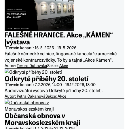
FALEŠNÉ HRANICE. Akce „KÁMEN“
|výstava
Termín konání :
16. 5. 2026
–
19. 8. 2026
Falešné německé celnice, fingované kanceláře americké
vojenské kontrarozvědky. To byla tajná „Akce Kámen“.
Autor:
Tereza Dubovska
Sekce:
Akce
Odkryté příběhy 20. století
Termín konání :
7.2.2026, 14:00
–
19.12.2026, 18:00
Audiovizuální výstava Odkryté příběhy 20. století.
Autor:
Petra Čakanová
Sekce:
Akce
Občanská obnova v
Moravskoslezském kraji
Termín konání :
1. 1. 2026
–
31. 12. 2026