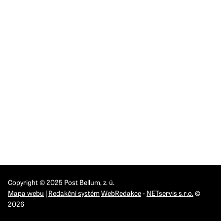
120 00 Praha 2-Vinohrady
Česká republika
IČO: 26548526
DIČ: CZ 26548526
INSTITUTY
IPN Brno
IPN Olomouc
IPN Pardubice
IPN Praha
IPN Ostrava
Copyright © 2025 Post Bellum, z. ú.
Mapa webu
|
Redakční systém
WebRedakce
-
NETservis s.r.o.
©
2026