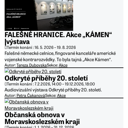
FALEŠNÉ HRANICE. Akce „KÁMEN“
|výstava
Termín konání :
16. 5. 2026
–
19. 8. 2026
Falešné německé celnice, fingované kanceláře americké
vojenské kontrarozvědky. To byla tajná „Akce Kámen“.
Autor:
Tereza Dubovska
Sekce:
Akce
Odkryté příběhy 20. století
Termín konání :
7.2.2026, 14:00
–
19.12.2026, 18:00
Audiovizuální výstava Odkryté příběhy 20. století.
Autor:
Petra Čakanová
Sekce:
Akce
Občanská obnova v
Moravskoslezském kraji
Termín konání :
1. 1. 2026
–
31. 12. 2026