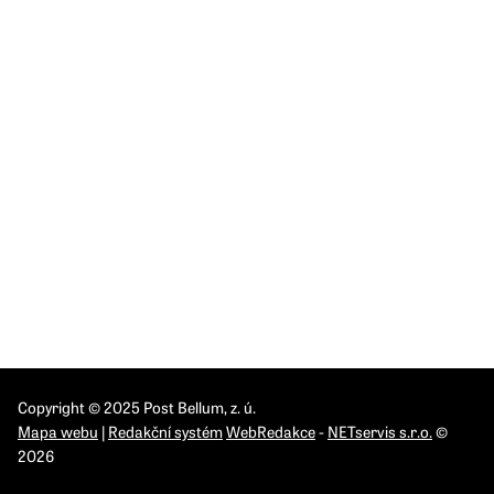
120 00 Praha 2-Vinohrady
Česká republika
IČO: 26548526
DIČ: CZ 26548526
INSTITUTY
IPN Brno
IPN Olomouc
IPN Pardubice
IPN Praha
IPN Ostrava
Copyright © 2025 Post Bellum, z. ú.
Mapa webu
|
Redakční systém
WebRedakce
-
NETservis s.r.o.
©
2026