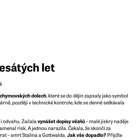
esátých let
í
áchymovských dolech
, které se do dějin zapsaly jako symbol
árně, později v technické kontrole, kde se denně setkávala
 i odvahu.
Začala
vynášet dopisy vězňů
– malé jiskry naděje
namenal risk. A jednou narazila. Čekala, že skončí za
vrat – smrt Stalina a Gottwalda.
Jak vše dopadlo?
Přijďte