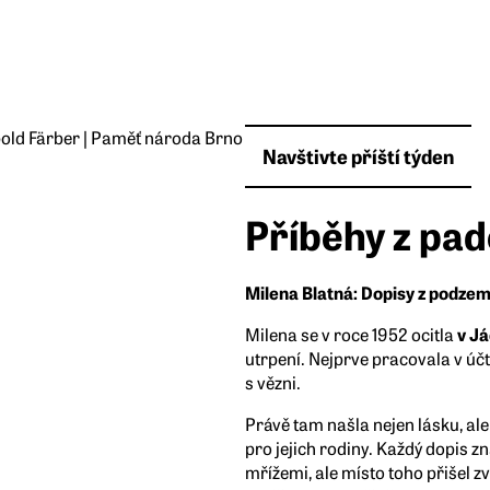
Navštivte příští týden
Příběhy z pad
Milena Blatná: Dopisy z podzem
Milena se v roce 1952 ocitla
v J
utrpení. Nejprve pracovala v účt
s vězni.
Právě tam našla nejen lásku, ale
pro jejich rodiny. Každý dopis z
mřížemi, ale místo toho přišel z