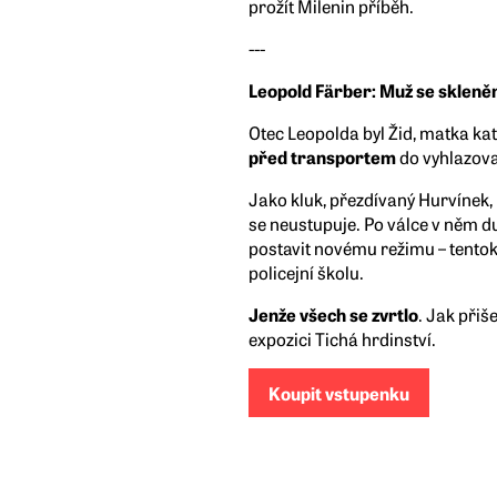
prožít Milenin příběh.
---
Leopold Färber: Muž se sklen
Otec Leopolda byl Žid, matka ka
před transportem
do vyhlazova
Jako kluk, přezdívaný Hurvínek, 
se neustupuje. Po válce v něm d
postavit novému režimu – tento
policejní školu.
Jenže všech se zvrtlo
. Jak přiš
expozici Tichá hrdinství.
Koupit vstupenku