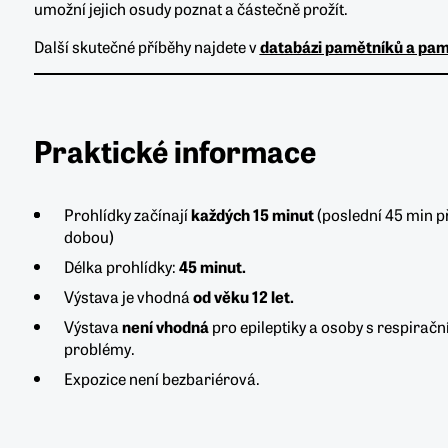
umožní jejich osudy poznat a částečně prožít.
Další skutečné příběhy najdete v
databázi pamětníků a pam
Praktické informace
Prohlídky začínají
každých 15 minut
(poslední 45 min p
dobou)
Délka prohlídky:
45 minut.
Výstava je vhodná
od věku 12 let.
Výstava
není vhodná
pro epileptiky a osoby s respiračn
problémy.
Expozice není bezbariérová.