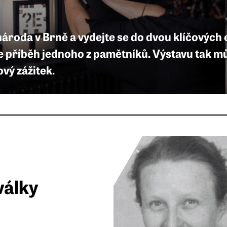
 národa v Brně a vydejte se do dvou klíčových
ete příběh jednoho z pamětníků. Výstavu tak m
ový zážitek.
války