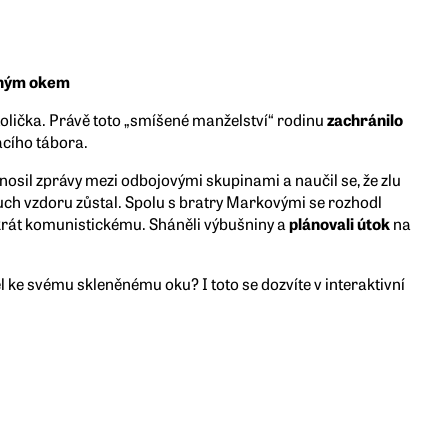
ěným okem
tolička. Právě toto „smíšené manželství“ rodinu
zachránilo
cího tábora.
nosil zprávy mezi odbojovými skupinami a naučil se, že zlu
uch vzdoru zůstal. Spolu s bratry Markovými se rozhodl
krát komunistickému. Sháněli výbušniny a
plánovali útok
na
el ke svému skleněnému oku? I toto se dozvíte v interaktivní