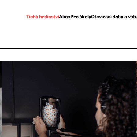
Tichá hrdinství
Akce
Pro školy
Otevírací doba a vst