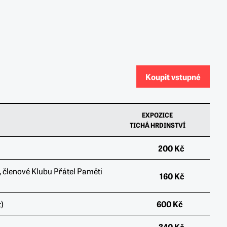
Koupit vstupné
EXPOZICE
TICHÁ HRDINSTVÍ
200 Kč
P, členové Klubu Přátel Paměti
160 Kč
)
600 Kč
340 Kč