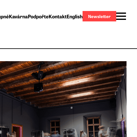
upné
Kavárna
Podpořte
Kontakt
English
Newsletter