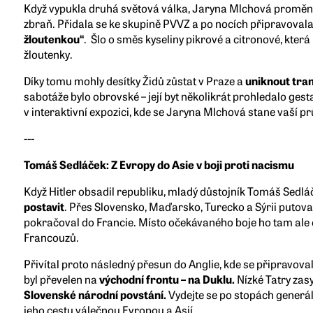
Když vypukla druhá světová válka, Jaryna Mlchová proměni
zbraň. Přidala se ke skupině PVVZ a po nocích připravoval
žloutenkou“
. Šlo o směs kyseliny pikrové a citronové, která
žloutenky.
Díky tomu mohly desítky Židů zůstat v Praze a
uniknout tra
sabotáže bylo obrovské – její byt několikrát prohledalo ges
v interaktivní expozici, kde se Jaryna Mlchová stane vaší p
---
Tomáš Sedláček: Z Evropy do Asie v boji proti nacismu
Když Hitler obsadil republiku, mladý důstojník Tomáš Sedláč
postavit
. Přes Slovensko, Maďarsko, Turecko a Sýrii putova
pokračoval do Francie. Místo očekávaného boje ho tam ale č
Francouzů.
Přivítal proto následný přesun do Anglie, kde se připravoval
byl převelen na
východní frontu – na Duklu.
Nízké Tatry zas
Slovenské národní povstání.
Vydejte se po stopách generá
jeho cestu válečnou Evropou a Asií.