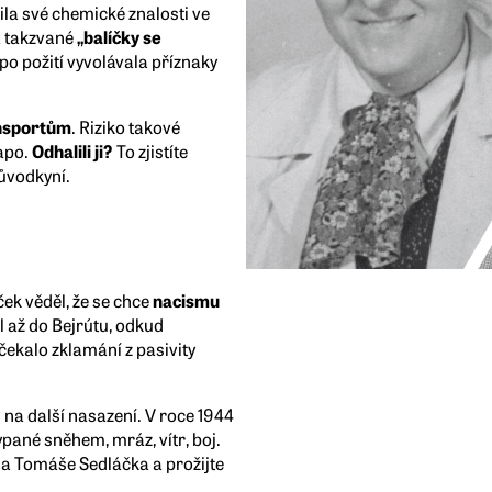
la své chemické znalosti ve
a takzvané
„balíčky se
 po požití vyvolávala příznaky
nsportům
. Riziko takové
tapo.
Odhalili ji?
To zjistíte
růvodkyní.
ek věděl, že se chce
nacismu
l až do Bejrútu, odkud
ekalo zklamání z pasivity
 na další nasazení. V roce 1944
ypané sněhem, mráz, vítr, boj.
la Tomáše Sedláčka a prožijte