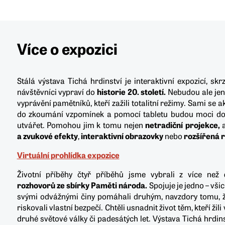
Více o expozici
Stálá výstava Tichá hrdinství je interaktivní expozicí, skr
návštěvníci vypraví do
historie 20. století.
Nebudou ale jen
vyprávění pamětníků, kteří zažili totalitní režimy. Sami se a
do zkoumání vzpomínek a pomocí tabletu budou moci do
utvářet. Pomohou jim k tomu nejen
netradiční projekce,
a
a zvukové efekty
,
interaktivní obrazovky
nebo
rozšířená r
Virtuální prohlídka expozice
Životní příběhy čtyř příběhů jsme vybrali z více než
rozhovorů ze sbírky Paměti národa.
Spojuje je jedno – vši
svými odvážnými činy pomáhali druhým, navzdory tomu, ž
riskovali vlastní bezpečí. Chtěli usnadnit život těm, kteří žili
druhé světové války či padesátých let. Výstava Tichá hrdin