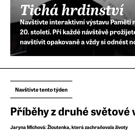
Tichá hrdinství
Navštivte interaktivní výstavu Paměti
20. století. Při každé návštěvě prožij
navštívit opakovaně a vždy si odnést n
Navštivte tento týden
Příběhy z druhé světové 
Jaryna Mlchová: Žloutenka, která zachraňovala životy