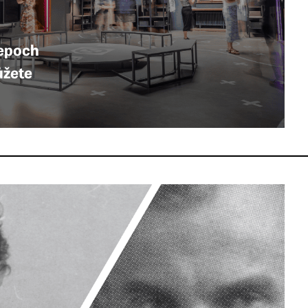
 epoch
ůžete