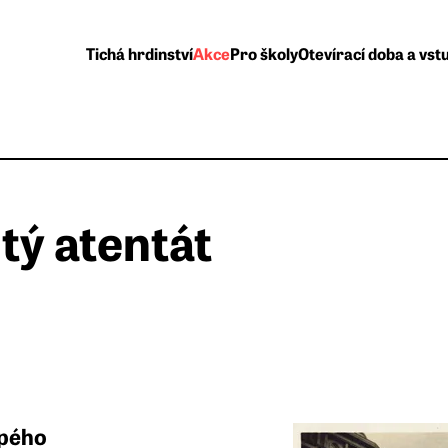
Tichá hrdinství
Akce
Pro školy
Otevírací doba a vst
ý atentát
upého