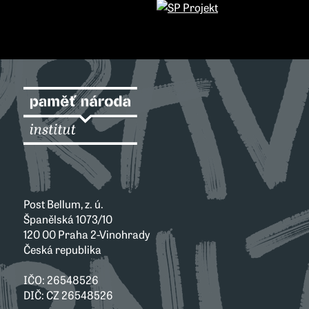
Post Bellum, z. ú.
Španělská 1073/10
120 00 Praha 2-Vinohrady
Česká republika
IČO: 26548526
DIČ: CZ 26548526