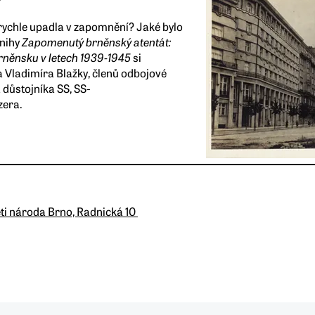
rychle upadla v zapomnění? Jaké bylo
knihy
Zapomenutý brněnský atentát:
Brněnsku v letech 1939‑1945
si
 Vladimíra Blažky, členů odbojové
a důstojníka SS, SS-
zera.
ti národa Brno, Radnická 10