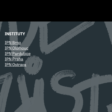
INSTITUTY
IPN Brno
IPN Olomouc
IPN Pardubice
IPN Praha
IPN Ostrava