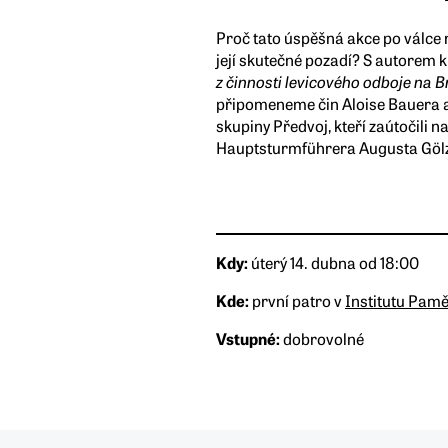
Proč tato úspěšná akce po válce 
její skutečné pozadí?
S autorem 
z činnosti levicového odboje na 
připomeneme čin Aloise Bauera a
skupiny Předvoj, kteří zaútočili n
Hauptsturmführera Augusta Göl
Kdy:
úterý 14. dubna od 18:00
Kde:
první patro v
Institutu Pamě
Vstupné:
dobrovolné