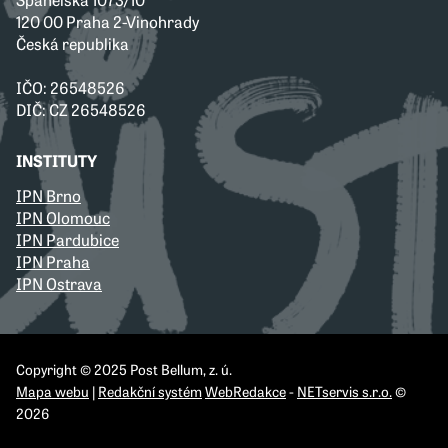
120 00 Praha 2-Vinohrady
Česká republika
IČO: 26548526
DIČ: CZ 26548526
INSTITUTY
IPN Brno
IPN Olomouc
IPN Pardubice
IPN Praha
IPN Ostrava
Copyright © 2025 Post Bellum, z. ú.
Mapa webu
|
Redakční systém
WebRedakce
-
NETservis s.r.o.
©
2026