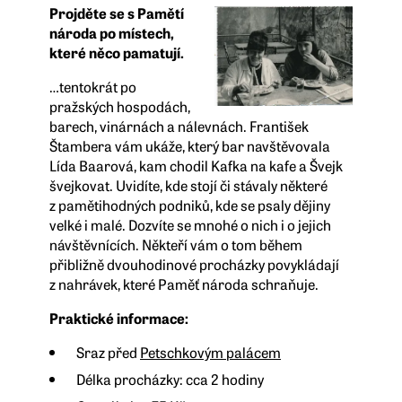
Projděte se s Pamětí
národa po místech,
které něco pamatují.
…tentokrát po
pražských hospodách,
barech, vinárnách a nálevnách. František
Štambera vám ukáže, který bar navštěvovala
Lída Baarová, kam chodil Kafka na kafe a Švejk
švejkovat. Uvidíte, kde stojí či stávaly některé
z pamětihodných podniků, kde se psaly dějiny
velké i malé. Dozvíte se mnohé o nich i o jejich
návštěvnících. Někteří vám o tom během
přibližně dvouhodinové procházky povykládají
z nahrávek, které Paměť národa schraňuje.
Praktické informace:
Sraz
před
Petschkovým palácem
Délka procházky: cca 2 hodiny