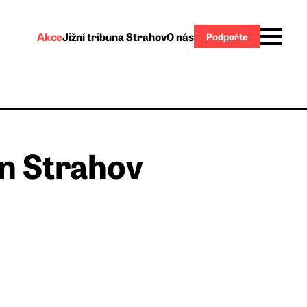
Akce
Jižní tribuna Strahov
O nás
Podpořte
n Strahov