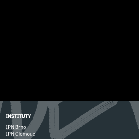
INSTITUTY
IPN Brno
IPN Olomouc