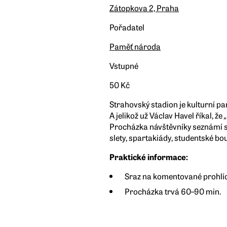
Zátopkova 2, Praha
Pořadatel
Paměť národa
Vstupné
50 Kč
Strahovský stadion je kulturní pa
A jelikož už Václav Havel říkal, že
Procházka návštěvníky seznámí s
slety, spartakiády, studentské bo
Praktické informace:
Sraz na komentované prohlíd
Procházka trvá 60–90 min.