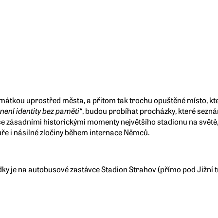
mátkou uprostřed města, a přitom tak trochu opuštěné místo, kter
„není identity bez paměti“
, budou probíhat procházky, které sezná
e zásadními historickými momenty největšího stadionu na světě,
uře i násilné zločiny během internace Němců.
ky je na autobusové zastávce Stadion Strahov (přímo pod Jižní 