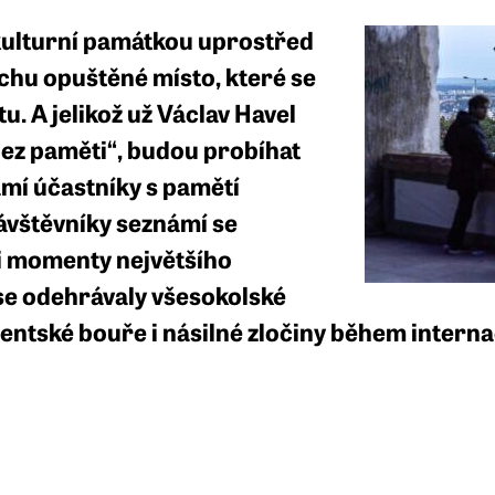
kulturní památkou uprostřed
ochu opuštěné místo, které se
tu. A jelikož už Václav Havel
y bez paměti“, budou probíhat
mí účastníky s pamětí
ávštěvníky seznámí se
i momenty největšího
 se odehrávaly všesokolské
udentské bouře i násilné zločiny během inter