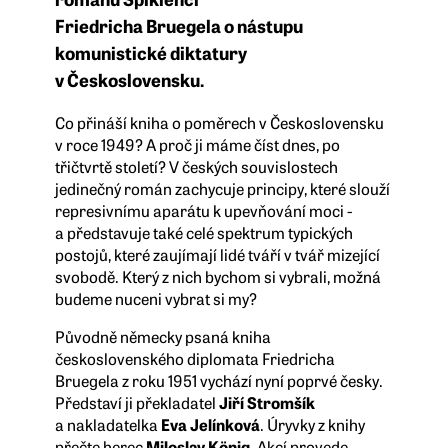
Friedricha Bruegela o nástupu
komunistické diktatury
v Československu.
Co přináší kniha o poměrech v Československu
v roce 1949? A proč ji máme číst dnes, po
třičtvrtě století? V českých souvislostech
jedinečný román zachycuje principy, které slouží
represivnímu aparátu k upevňování moci -
a představuje také celé spektrum typických
postojů, které zaujímají lidé tváří v tvář mizející
svobodě. Který z nich bychom si vybrali, možná
budeme nuceni vybrat si my?
Původně německy psaná kniha
československého diplomata Friedricha
Bruegela z roku 1951 vychází nyní poprvé česky.
Představí ji překladatel
Jiří Stromšík
a nakladatelka
Eva Jelínková
. Úryvky z knihy
přečte herec
Miloslav König
. Akcí provede