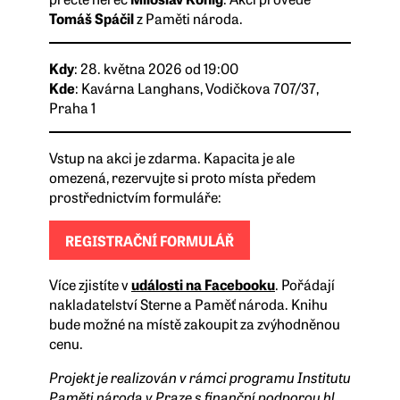
Tomáš Spáčil
z Paměti národa.
Kdy
: 28. května 2026 od 19:00
Kde
: Kavárna Langhans, Vodičkova 707/37,
Praha 1
Vstup na akci je zdarma. Kapacita je ale
omezená, rezervujte si proto místa předem
prostřednictvím formuláře:
REGISTRAČNÍ FORMULÁŘ
Více zjistíte v
události na Facebooku
. Pořádají
nakladatelství Sterne a Paměť národa. Knihu
bude možné na místě zakoupit za zvýhodněnou
cenu.
Projekt je realizován v rámci programu Institutu
Paměti národa v Praze s finanční podporou hl.