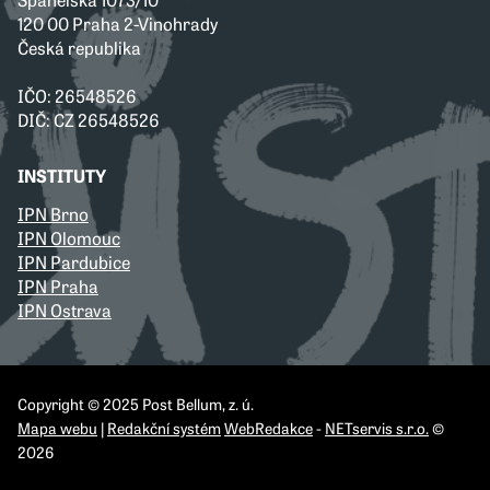
120 00 Praha 2-Vinohrady
Česká republika
IČO: 26548526
DIČ: CZ 26548526
INSTITUTY
IPN Brno
IPN Olomouc
IPN Pardubice
IPN Praha
IPN Ostrava
Copyright © 2025 Post Bellum, z. ú.
Mapa webu
|
Redakční systém
WebRedakce
-
NETservis s.r.o.
©
2026