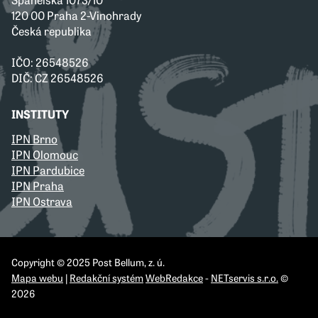
120 00 Praha 2-Vinohrady
Česká republika
IČO: 26548526
DIČ: CZ 26548526
INSTITUTY
IPN Brno
IPN Olomouc
IPN Pardubice
IPN Praha
IPN Ostrava
Copyright © 2025 Post Bellum, z. ú.
Mapa webu
|
Redakční systém
WebRedakce
-
NETservis s.r.o.
©
2026