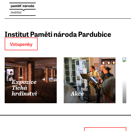
Institut Paměti národa Pardubice
Vstupenky
Expozice
Tichá
hrdinství
Akce