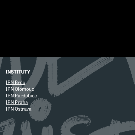
INSTITUTY
IPN Brno
IPN Olomouc
IPN Pardubice
IPN Praha
IPN Ostrava