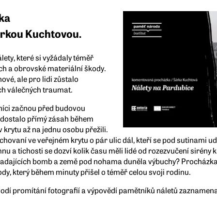
ka
árkou Kuchtovou.
álety, které si vyžádaly téměř
h a obrovské materiální škody.
ové, ale pro lidi zůstalo
ch válečných traumat.
íci začnou před budovou
é dostalo přímý zásah během
 krytu až na jednu osobu přežili.
schovaní ve veřejném krytu o pár ulic dál, kteří se pod sutinami 
mnu a tichosti se dozví kolik času měli lidé od rozezvučení sirény 
t dopadajících bomb a země pod nohama duněla výbuchy? Procházk
y, který během minuty přišel o téměř celou svoji rodinu.
dí promítání fotografií a výpovědí pamětníků náletů zaznamen