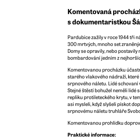
Komentovaná procház
s dokumentaristkou Š
Pardubice zažily v roce 1944 tři n
300 mrtvých, mnoho set zraněnýc
Domy se opravily, nebo postavily n
bombardování jedním z nejhorší
Komentovanou procházku účastn
starého vlakového nádraží, kter
srpnového náletu. Lidé schovaní v
Stejné štěstí bohužel neměli lidé 
repliku protileteckého krytu, v te
asi mysleli, když slyšeli písko
srpnovému náletu truhláře Svobod
Komentovanou prohlídku doprovo
Praktické informace: