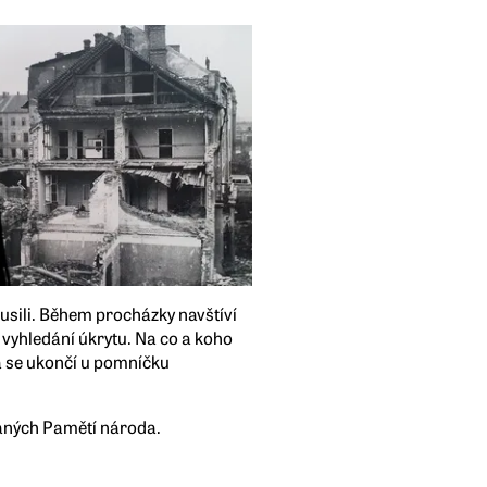
udusili. Během procházky navštíví
k vyhledání úkrytu. Na co a koho
a se ukončí u pomníčku
aných Pamětí národa.