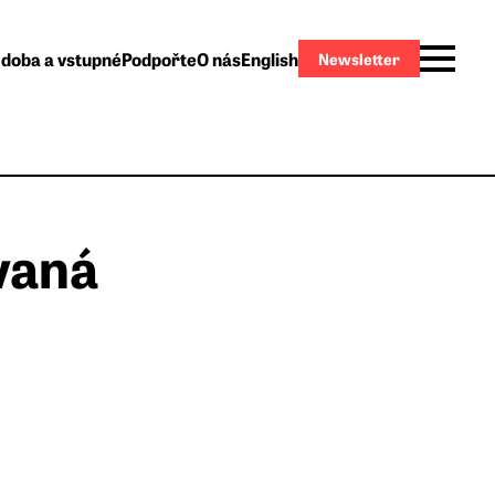
 doba a vstupné
Podpořte
O nás
English
Newsletter
vaná