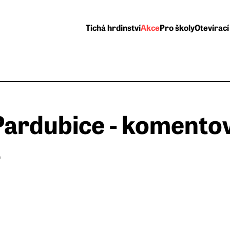
Tichá hrdinství
Akce
Pro školy
Otevírací
 Pardubice - komento
a