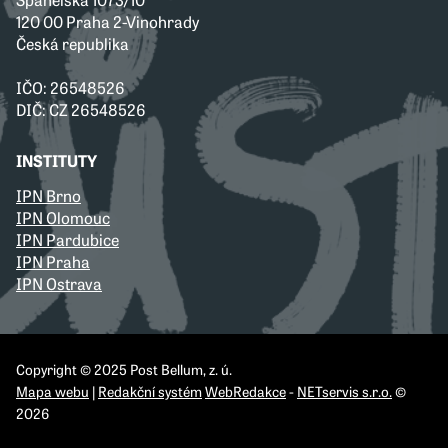
120 00 Praha 2-Vinohrady
Česká republika
IČO: 26548526
DIČ: CZ 26548526
INSTITUTY
IPN Brno
IPN Olomouc
IPN Pardubice
IPN Praha
IPN Ostrava
Copyright © 2025 Post Bellum, z. ú.
Mapa webu
|
Redakční systém
WebRedakce
-
NETservis s.r.o.
©
2026