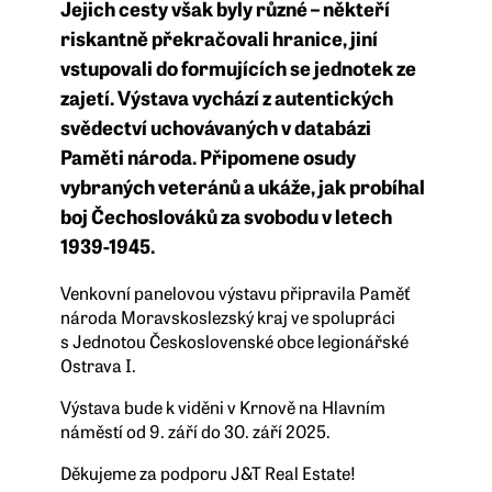
Jejich cesty však byly různé – někteří
riskantně překračovali hranice, jiní
vstupovali do formujících se jednotek ze
zajetí. Výstava vychází z autentických
svědectví uchovávaných v databázi
Paměti národa. Připomene osudy
vybraných veteránů a ukáže, jak probíhal
boj Čechoslováků za svobodu v letech
1939-1945.
Venkovní panelovou výstavu připravila Paměť
národa Moravskoslezský kraj ve spolupráci
s Jednotou Československé obce legionářské
Ostrava I.
Výstava bude k viděni v Krnově na Hlavním
náměstí od 9. září do 30. září 2025.
Děkujeme za podporu J&T Real Estate!